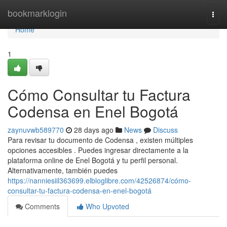
Home
bookmarklogin
Togg
navi
Home
1
Cómo Consultar tu Factura
Codensa en Enel Bogotá
zaynuvwb589770
28 days ago
News
Discuss
Para revisar tu documento de Codensa , existen múltiples
opciones accesibles . Puedes ingresar directamente a la
plataforma online de Enel Bogotá y tu perfil personal.
Alternativamente, también puedes
https://nanniesiil363699.elbloglibre.com/42526874/cómo-
consultar-tu-factura-codensa-en-enel-bogotá
Comments
Who Upvoted