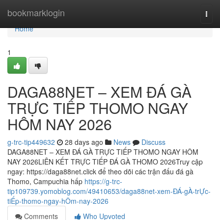
Home
bookmarklogin
Togg
navi
Home
1
DAGA88NET – XEM ĐÁ GÀ
TRỰC TIẾP THOMO NGAY
HÔM NAY 2026
g-trc-tip449632
28 days ago
News
Discuss
DAGA88NET – XEM ĐÁ GÀ TRỰC TIẾP THOMO NGAY HÔM
NAY 2026LIÊN KẾT TRỰC TIẾP ĐÁ GÀ THOMO 2026Truy cập
ngay: https://daga88net.click để theo dõi các trận đấu đá gà
Thomo, Campuchia hấp
https://g-trc-
tip109739.yomoblog.com/49410653/daga88net-xem-ĐÁ-gÀ-trỰc-
tiẾp-thomo-ngay-hÔm-nay-2026
Comments
Who Upvoted