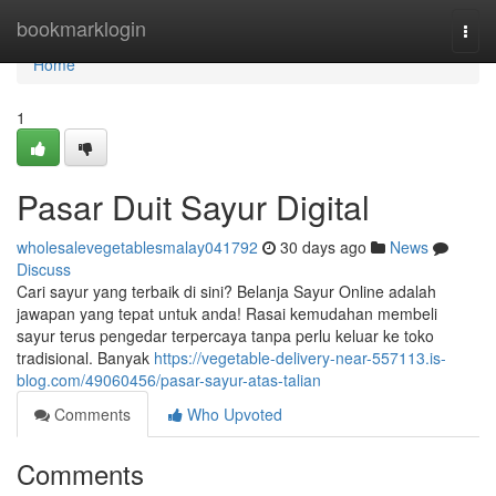
Home
bookmarklogin
Togg
navi
Home
1
Pasar Duit Sayur Digital
wholesalevegetablesmalay041792
30 days ago
News
Discuss
Cari sayur yang terbaik di sini? Belanja Sayur Online adalah
jawapan yang tepat untuk anda! Rasai kemudahan membeli
sayur terus pengedar terpercaya tanpa perlu keluar ke toko
tradisional. Banyak
https://vegetable-delivery-near-557113.is-
blog.com/49060456/pasar-sayur-atas-talian
Comments
Who Upvoted
Comments