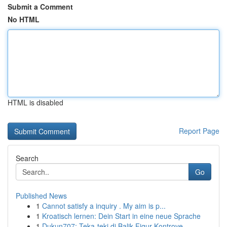
Submit a Comment
No HTML
HTML is disabled
Report Page
Search
Go
Published News
1
Cannot satisfy a inquiry . My aim is p...
1
Kroatisch lernen: Dein Start in eine neue Sprache
1
Dukun707: Teka-teki di Balik Figur Kontrove...