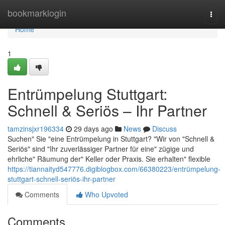
Home
bookmarklogin
Togg
navi
Home
1
Entrümpelung Stuttgart:
Schnell & Seriös – Ihr Partner
tamzinsjxr196334
29 days ago
News
Discuss
Suchen" Sie "eine Entrümpelung in Stuttgart? "Wir von "Schnell &
Seriös" sind "Ihr zuverlässiger Partner für eine" zügige und
ehrliche" Räumung der" Keller oder Praxis. Sie erhalten" flexible
https://tiannaityd547776.digiblogbox.com/66380223/entrümpelung-
stuttgart-schnell-seriös-ihr-partner
Comments
Who Upvoted
Comments