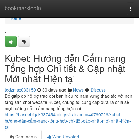
Home
bookmarklogin
Togg
navi
Home
1
Kubet: Hướng dẫn Cẩm nang
Tổng hợp Chi tiết & Cập nhật
Mới nhất Hiện tại
tedzmsx033150
30 days ago
News
Discuss
Để giúp đỡ hỗ trợ trao đổi bạn hiểu rõ nắm vững thao tác với nền
tảng sân chơi website Kubet, chúng tôi cung cấp đưa ra chia sẻ
một hướng dẫn cẩm nang tổng hợp chi
https://haseebiqak337454.blogsvirals.com/40760726/kubet-
hướng-dẫn-cẩm-nang-tổng-hợp-chi-tiết-cập-nhật-mới-nhất-hiện-
tại
Comments
Who Upvoted