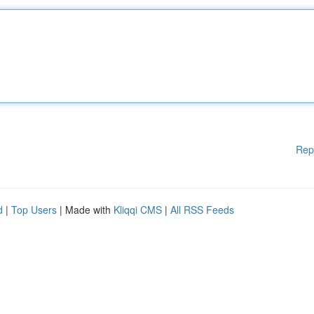
Rep
d
|
Top Users
| Made with
Kliqqi CMS
|
All RSS Feeds