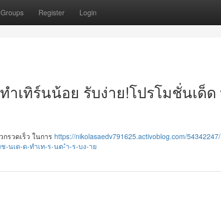
Groups
Register
Login
ทำเทิร์นน้อย รับง่าย!โปรโมชั่นเด็ด
ดวกรวดเร็ว ในการ
https://nikolasaedv791625.activoblog.com/54342247
ช-นเด-ด-ทำเท-ร-นต-ำ-ร-บง-าย