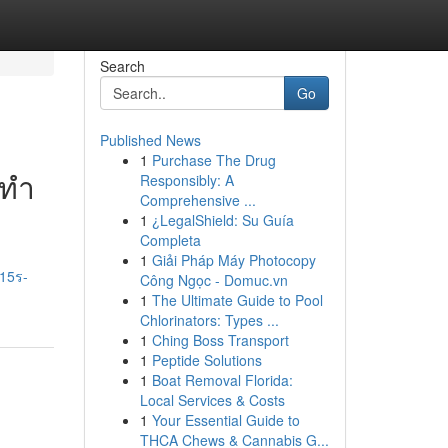
Search
Go
Published News
1
Purchase The Drug
 ทำ
Responsibly: A
Comprehensive ...
1
¿LegalShield: Su Guía
Completa
1
Giải Pháp Máy Photocopy
/15ร-
Công Ngọc - Domuc.vn
1
The Ultimate Guide to Pool
Chlorinators: Types ...
1
Ching Boss Transport
1
Peptide Solutions
1
Boat Removal Florida:
Local Services & Costs
1
Your Essential Guide to
THCA Chews & Cannabis G...