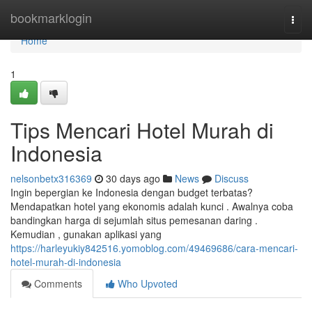
Home
bookmarklogin
Togg
navi
Home
1
Tips Mencari Hotel Murah di
Indonesia
nelsonbetx316369
30 days ago
News
Discuss
Ingin bepergian ke Indonesia dengan budget terbatas?
Mendapatkan hotel yang ekonomis adalah kunci . Awalnya coba
bandingkan harga di sejumlah situs pemesanan daring .
Kemudian , gunakan aplikasi yang
https://harleyukiy842516.yomoblog.com/49469686/cara-mencari-
hotel-murah-di-indonesia
Comments
Who Upvoted