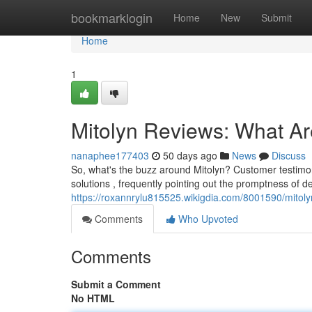
Home
bookmarklogin
Home
New
Submit
Home
1
Mitolyn Reviews: What A
nanaphee177403
50 days ago
News
Discuss
So, what's the buzz around Mitolyn? Customer testimonia
solutions , frequently pointing out the promptness of 
https://roxannrylu815525.wikigdia.com/8001590/mito
Comments
Who Upvoted
Comments
Submit a Comment
No HTML