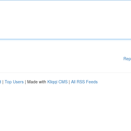
Rep
d
|
Top Users
| Made with
Kliqqi CMS
|
All RSS Feeds