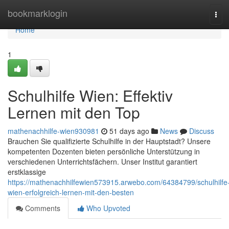
Home
bookmarklogin
Tog
navi
Home
1
Schulhilfe Wien: Effektiv
Lernen mit den Top
mathenachhilfe-wien930981
51 days ago
News
Discuss
Brauchen Sie qualifizierte Schulhilfe in der Hauptstadt? Unsere
kompetenten Dozenten bieten persönliche Unterstützung in
verschiedenen Unterrichtsfächern. Unser Institut garantiert
erstklassige
https://mathenachhilfewien573915.arwebo.com/64384799/schulhilfe
wien-erfolgreich-lernen-mit-den-besten
Comments
Who Upvoted