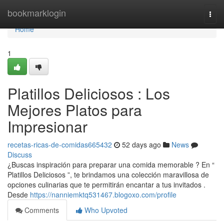
Home
bookmarklogin
Togg
navi
Home
1
Platillos Deliciosos : Los
Mejores Platos para
Impresionar
recetas-ricas-de-comidas665432
52 days ago
News
Discuss
¿Buscas inspiración para preparar una comida memorable ? En “
Platillos Deliciosos ”, te brindamos una colección maravillosa de
opciones culinarias que te permitirán encantar a tus invitados .
Desde
https://nanniemktq531467.blogoxo.com/profile
Comments
Who Upvoted