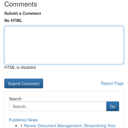
Comments
Submit a Comment
No HTML
HTML is disabled
Report Page
Search
Go
Published News
1
Revver Document Management: Streamlining Your