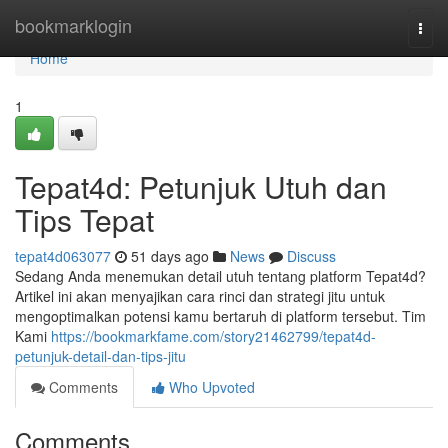
Home
bookmarklogin
Togg
navi
Home
1
Tepat4d: Petunjuk Utuh dan
Tips Tepat
tepat4d063077
51 days ago
News
Discuss
Sedang Anda menemukan detail utuh tentang platform Tepat4d?
Artikel ini akan menyajikan cara rinci dan strategi jitu untuk
mengoptimalkan potensi kamu bertaruh di platform tersebut. Tim
Kami
https://bookmarkfame.com/story21462799/tepat4d-
petunjuk-detail-dan-tips-jitu
Comments
Who Upvoted
Comments