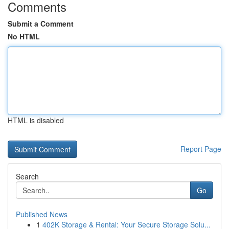
Comments
Submit a Comment
No HTML
HTML is disabled
Report Page
Search
Go
Published News
1
402K Storage & Rental: Your Secure Storage Solu...