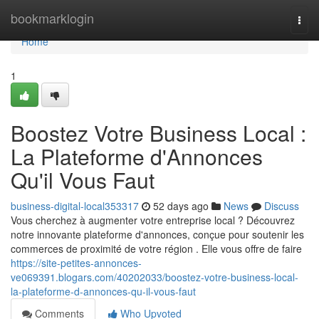
Home
bookmarklogin
Togg
navi
Home
1
Boostez Votre Business Local :
La Plateforme d'Annonces
Qu'il Vous Faut
business-digital-local353317
52 days ago
News
Discuss
Vous cherchez à augmenter votre entreprise local ? Découvrez
notre innovante plateforme d'annonces, conçue pour soutenir les
commerces de proximité de votre région . Elle vous offre de faire
https://site-petites-annonces-
ve069391.blogars.com/40202033/boostez-votre-business-local-
la-plateforme-d-annonces-qu-il-vous-faut
Comments
Who Upvoted