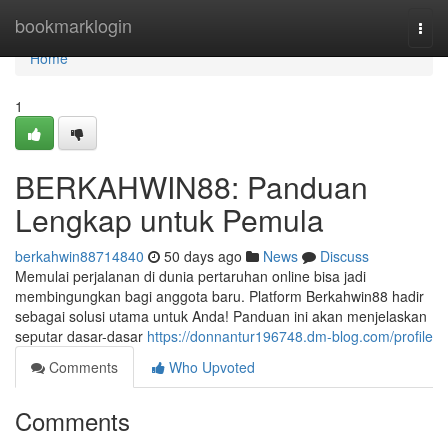
Home
bookmarklogin
Togg
navi
Home
1
BERKAHWIN88: Panduan
Lengkap untuk Pemula
berkahwin88714840
50 days ago
News
Discuss
Memulai perjalanan di dunia pertaruhan online bisa jadi
membingungkan bagi anggota baru. Platform Berkahwin88 hadir
sebagai solusi utama untuk Anda! Panduan ini akan menjelaskan
seputar dasar-dasar
https://donnantur196748.dm-blog.com/profile
Comments
Who Upvoted
Comments