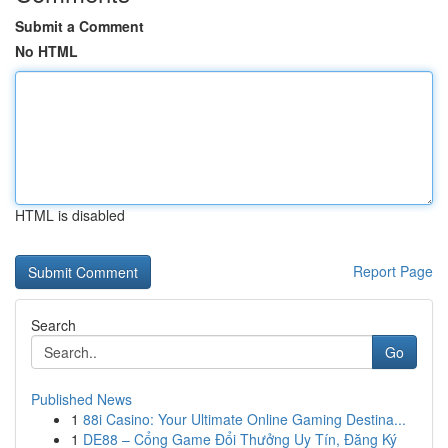
Submit a Comment
No HTML
HTML is disabled
Report Page
Search
Go
Published News
1
88i Casino: Your Ultimate Online Gaming Destina...
1
DE88 – Cổng Game Đổi Thưởng Uy Tín, Đăng Ký