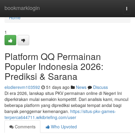
Home
bookmarklogin
Togg
navi
Home
1
Platform QQ Permainan
Populer Indonesia 2026:
Prediksi & Sarana
elodierevm103592
51 days ago
News
Discuss
Di era 2026, lanskap situs PKV permainan online di Negeri Ini
diperkirakan mulai semakin kompetitif. Dari analisis kami, muncul
beberapa platform yang diprediksi sebagai tempat andal bagi
banyak penggemar kemenangan.
https://situs-pkv-games-
terperca644711.wikibriefing.com/user
Comments
Who Upvoted