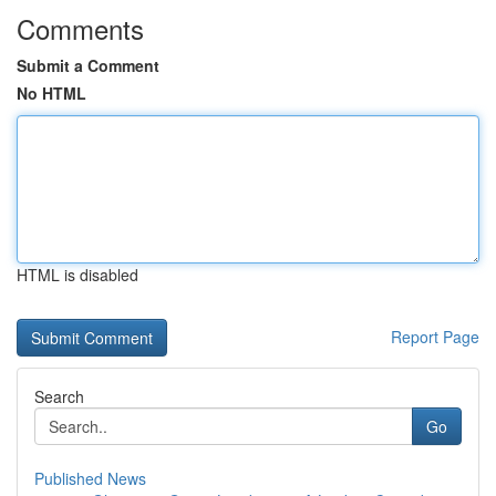
Comments
Submit a Comment
No HTML
HTML is disabled
Report Page
Search
Go
Published News