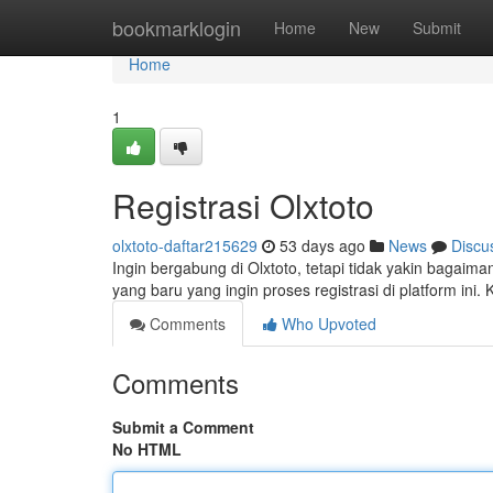
Home
bookmarklogin
Home
New
Submit
Home
1
Registrasi Olxtoto
olxtoto-daftar215629
53 days ago
News
Discu
Ingin bergabung di Olxtoto, tetapi tidak yakin bagaim
yang baru yang ingin proses registrasi di platform i
Comments
Who Upvoted
Comments
Submit a Comment
No HTML