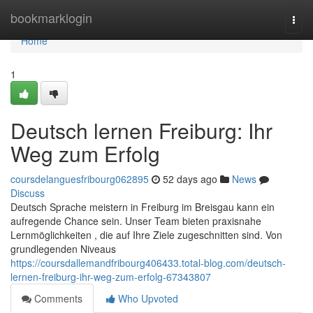
Home
bookmarklogin
Togg
navi
Home
1
Deutsch lernen Freiburg: Ihr
Weg zum Erfolg
coursdelanguesfribourg062895
52 days ago
News
Discuss
Deutsch Sprache meistern in Freiburg im Breisgau kann ein
aufregende Chance sein. Unser Team bieten praxisnahe
Lernmöglichkeiten , die auf Ihre Ziele zugeschnitten sind. Von
grundlegenden Niveaus
https://coursdallemandfribourg406433.total-blog.com/deutsch-
lernen-freiburg-ihr-weg-zum-erfolg-67343807
Comments
Who Upvoted