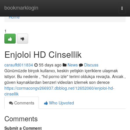
Home
bookmarklogin
Togg
navi
Home
1
Enjoloi HD Cinsellik
carauffd011834
55 days ago
News
Discuss
Günümüzde birçok kullanıcı, keskin yetişkin içeriklere ulaşmak
istiyor. Bu nedenle , "hd porno izle" terimi oldukça revaçta. Ancak ,
güven kaynaklardan benzeri videoları izlemek son derece
https://cormacongv266937.dbblog.net/12652060/enjoloi-hd-
cinsellik
Comments
Who Upvoted
Comments
Submit a Comment