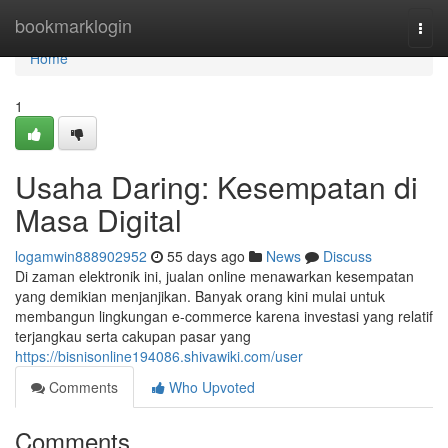
Home
bookmarklogin
Togg
navi
Home
1
Usaha Daring: Kesempatan di
Masa Digital
logamwin888902952
55 days ago
News
Discuss
Di zaman elektronik ini, jualan online menawarkan kesempatan
yang demikian menjanjikan. Banyak orang kini mulai untuk
membangun lingkungan e-commerce karena investasi yang relatif
terjangkau serta cakupan pasar yang
https://bisnisonline194086.shivawiki.com/user
Comments
Who Upvoted
Comments