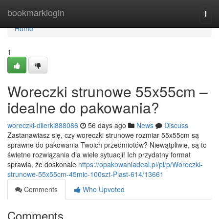
Home
bookmarklogin
Togg
navi
Home
1
Woreczki strunowe 55x55cm –
idealne do pakowania?
woreczki-dilerki888086
56 days ago
News
Discuss
Zastanawiasz się, czy woreczki strunowe rozmiar 55x55cm są
sprawne do pakowania Twoich przedmiotów? Niewątpliwie, są to
świetne rozwiązania dla wiele sytuacji! Ich przydatny format
sprawia, że doskonale
https://opakowaniadeal.pl/pl/p/Woreczki-
strunowe-55x55cm-45mic-100szt-Plast-614/13661
Comments
Who Upvoted
Comments