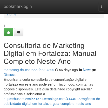
Home
bookmarklogin
Togg
navi
Home
1
Consultoria de Marketing
Digital em Fortaleza: Manual
Completo Neste Ano
marketing-de-contedo-for267399
56 days ago
News
Discuss
Encontrar a certa consultoria de comunicação digital em
Fortaleza em este ano pode ser um incômodo, com tantas
opções disponíveis. Este guia detalhado copyright auxiliar
profissionais a selecionar a
https://bushraxvml551571.wssblogs.com/41446177/agência-de-
publicidade-digital-em-fortaleza-guia-completo-neste-ano