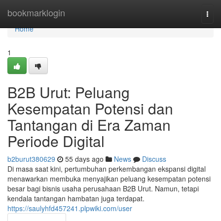
Home
bookmarklogin
Togg
navi
Home
1
B2B Urut: Peluang
Kesempatan Potensi dan
Tantangan di Era Zaman
Periode Digital
b2burut380629
55 days ago
News
Discuss
Di masa saat kini, pertumbuhan perkembangan ekspansi digital
menawarkan membuka menyajikan peluang kesempatan potensi
besar bagi bisnis usaha perusahaan B2B Urut. Namun, tetapi
kendala tantangan hambatan juga terdapat.
https://saulyhfd457241.plpwiki.com/user