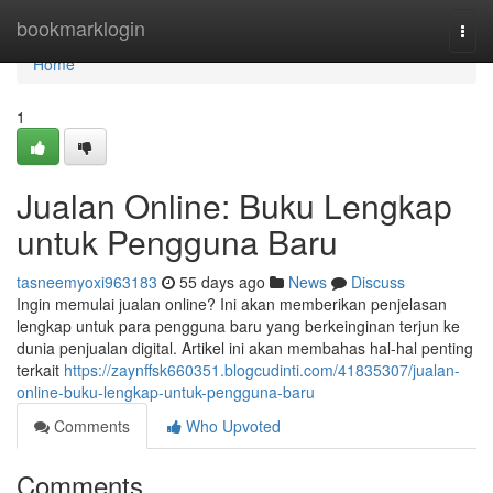
Home
bookmarklogin
Togg
navi
Home
1
Jualan Online: Buku Lengkap
untuk Pengguna Baru
tasneemyoxi963183
55 days ago
News
Discuss
Ingin memulai jualan online? Ini akan memberikan penjelasan
lengkap untuk para pengguna baru yang berkeinginan terjun ke
dunia penjualan digital. Artikel ini akan membahas hal-hal penting
terkait
https://zaynffsk660351.blogcudinti.com/41835307/jualan-
online-buku-lengkap-untuk-pengguna-baru
Comments
Who Upvoted
Comments