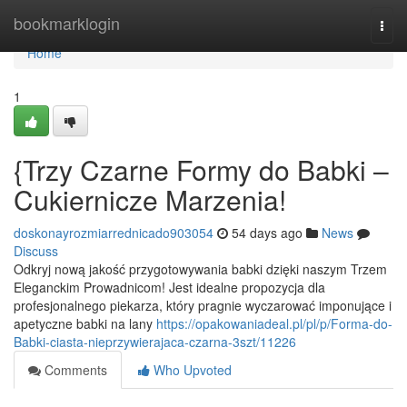
Home
bookmarklogin
Togg
navi
Home
1
{Trzy Czarne Formy do Babki –
Cukiernicze Marzenia!
doskonayrozmiarrednicado903054
54 days ago
News
Discuss
Odkryj nową jakość przygotowywania babki dzięki naszym Trzem
Eleganckim Prowadnicom! Jest idealne propozycja dla
profesjonalnego piekarza, który pragnie wyczarować imponujące i
apetyczne babki na lany
https://opakowaniadeal.pl/pl/p/Forma-do-
Babki-ciasta-nieprzywierajaca-czarna-3szt/11226
Comments
Who Upvoted