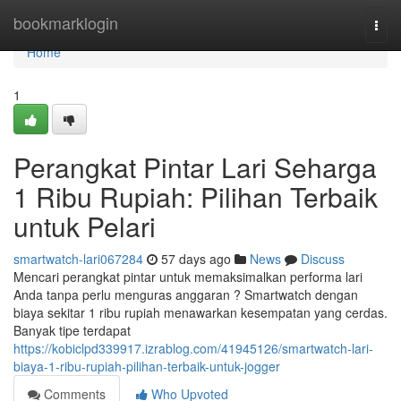
Home
bookmarklogin
Togg
navi
Home
1
Perangkat Pintar Lari Seharga
1 Ribu Rupiah: Pilihan Terbaik
untuk Pelari
smartwatch-lari067284
57 days ago
News
Discuss
Mencari perangkat pintar untuk memaksimalkan performa lari
Anda tanpa perlu menguras anggaran ? Smartwatch dengan
biaya sekitar 1 ribu rupiah menawarkan kesempatan yang cerdas.
Banyak tipe terdapat
https://kobiclpd339917.izrablog.com/41945126/smartwatch-lari-
biaya-1-ribu-rupiah-pilihan-terbaik-untuk-jogger
Comments
Who Upvoted