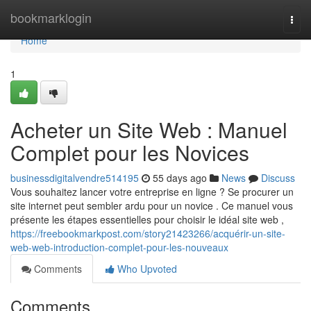
Home
bookmarklogin
Togg
navi
Home
1
Acheter un Site Web : Manuel
Complet pour les Novices
businessdigitalvendre514195
55 days ago
News
Discuss
Vous souhaitez lancer votre entreprise en ligne ? Se procurer un
site internet peut sembler ardu pour un novice . Ce manuel vous
présente les étapes essentielles pour choisir le idéal site web ,
https://freebookmarkpost.com/story21423266/acquérir-un-site-
web-web-introduction-complet-pour-les-nouveaux
Comments
Who Upvoted
Comments