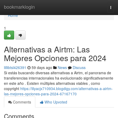
Home
bookmarklogin
Togg
navi
Home
1
Alternativas a Airtm: Las
Mejores Opciones para 2024
lillibtsl426391
59 days ago
News
Discuss
Si estás buscando diversas alternativas a Airtm, el panorama de
transferencias internacionales ha evolucionado significativamente
en este año . Existen múltiples alternativas viables , como
copyright
https://lilyacjx710934.blogdigy.com/alternativas-a-airtm-
las-mejores-opciones-para-2024-67167170
Comments
Who Upvoted
Comments