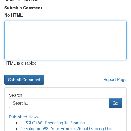
Submit a Comment
No HTML
HTML is disabled
Report Page
Search
Go
Published News
1
POLO188: Revealing its Promise
1
Gotogame88: Your Premier Virtual Gaming Dest...