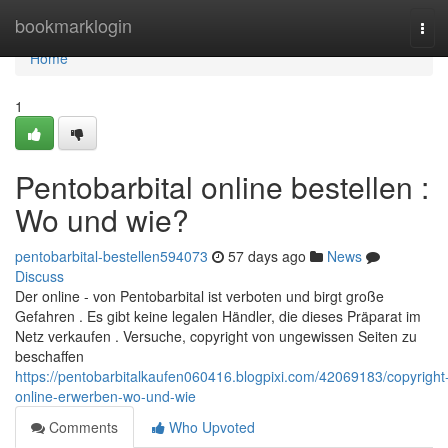
Home
bookmarklogin
Tog
navi
Home
1
Pentobarbital online bestellen :
Wo und wie?
pentobarbital-bestellen594073
57 days ago
News
Discuss
Der online - von Pentobarbital ist verboten und birgt große
Gefahren . Es gibt keine legalen Händler, die dieses Präparat im
Netz verkaufen . Versuche, copyright von ungewissen Seiten zu
beschaffen
https://pentobarbitalkaufen060416.blogpixi.com/42069183/copyright
online-erwerben-wo-und-wie
Comments
Who Upvoted