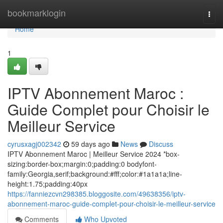
Home
bookmarklogin
Togg
navi
Home
1
IPTV Abonnement Maroc :
Guide Complet pour Choisir le
Meilleur Service
cyrusxagj002342
59 days ago
News
Discuss
IPTV Abonnement Maroc | Meilleur Service 2024 *box-
sizing:border-box;margin:0;padding:0 bodyfont-
family:Georgia,serif;background:#fff;color:#1a1a1a;line-
height:1.75;padding:40px
https://fanniezcvn298385.bloggosite.com/49638356/iptv-
abonnement-maroc-guide-complet-pour-choisir-le-meilleur-service
Comments
Who Upvoted