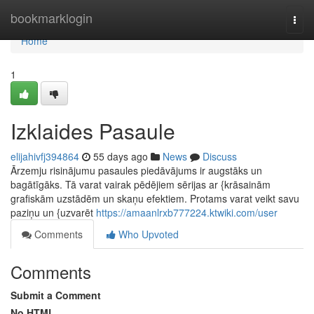
Home
bookmarklogin
Togg
navi
Home
1
Izklaides Pasaule
elijahivfj394864
55 days ago
News
Discuss
Ārzemju risinājumu pasaules piedāvājums ir augstāks un
bagātīgāks. Tā varat vairak pēdējiem sērijas ar {krāsainām
grafiskām uzstādēm un skaņu efektiem. Protams varat veikt savu
paziņu un {uzvarēt
https://amaanlrxb777224.ktwiki.com/user
Comments
Who Upvoted
Comments
Submit a Comment
No HTML