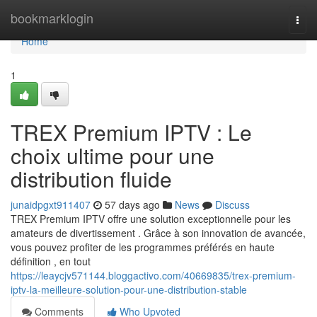
Home
bookmarklogin
Togg
navi
Home
1
TREX Premium IPTV : Le
choix ultime pour une
distribution fluide
junaidpgxt911407
57 days ago
News
Discuss
TREX Premium IPTV offre une solution exceptionnelle pour les
amateurs de divertissement . Grâce à son innovation de avancée,
vous pouvez profiter de les programmes préférés en haute
définition , en tout
https://leaycjv571144.bloggactivo.com/40669835/trex-premium-
iptv-la-meilleure-solution-pour-une-distribution-stable
Comments
Who Upvoted