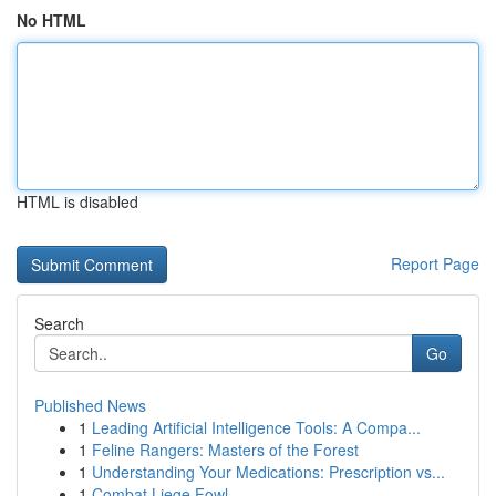
No HTML
HTML is disabled
Report Page
Search
Go
Published News
1
Leading Artificial Intelligence Tools: A Compa...
1
Feline Rangers: Masters of the Forest
1
Understanding Your Medications: Prescription vs...
1
Combat Liege Fowl