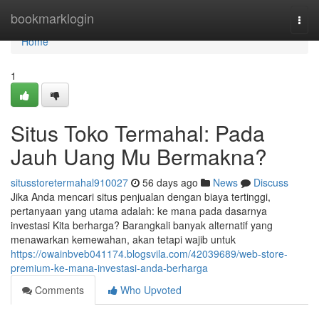
Home
bookmarklogin
Togg
navi
Home
1
Situs Toko Termahal: Pada
Jauh Uang Mu Bermakna?
situsstoretermahal910027
56 days ago
News
Discuss
Jika Anda mencari situs penjualan dengan biaya tertinggi,
pertanyaan yang utama adalah: ke mana pada dasarnya
investasi Kita berharga? Barangkali banyak alternatif yang
menawarkan kemewahan, akan tetapi wajib untuk
https://owainbveb041174.blogsvila.com/42039689/web-store-
premium-ke-mana-investasi-anda-berharga
Comments
Who Upvoted