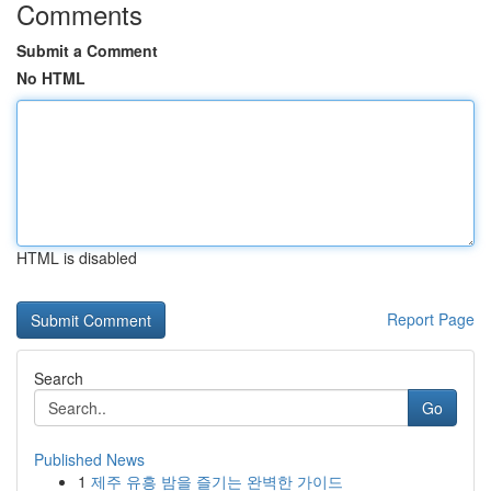
Comments
Submit a Comment
No HTML
HTML is disabled
Report Page
Search
Go
Published News
1
제주 유흥 밤을 즐기는 완벽한 가이드