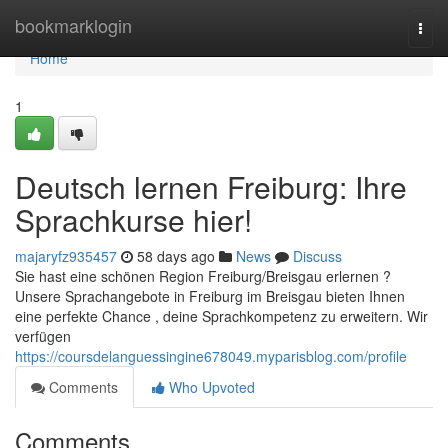
Home
bookmarklogin
Togg
navi
Home
1
Deutsch lernen Freiburg: Ihre
Sprachkurse hier!
majaryfz935457
58 days ago
News
Discuss
Sie hast eine schönen Region Freiburg/Breisgau erlernen ?
Unsere Sprachangebote in Freiburg im Breisgau bieten Ihnen
eine perfekte Chance , deine Sprachkompetenz zu erweitern. Wir
verfügen
https://coursdelanguessingine678049.myparisblog.com/profile
Comments
Who Upvoted
Comments