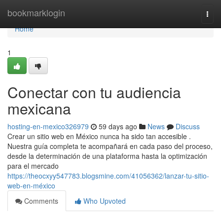
Home
bookmarklogin
Togg
navi
Home
1
Conectar con tu audiencia
mexicana
hosting-en-mexico326979
59 days ago
News
Discuss
Crear un sitio web en México nunca ha sido tan accesible .
Nuestra guía completa te acompañará en cada paso del proceso,
desde la determinación de una plataforma hasta la optimización
para el mercado
https://theocxyy547783.blogsmine.com/41056362/lanzar-tu-sitio-
web-en-méxico
Comments
Who Upvoted