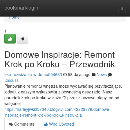
Home
bookmarklogin
Togg
navi
Home
1
Domowe Inspiracje: Remont
Krok po Kroku – Przewodnik
eko-rozwizania-w-domu554633
58 days ago
News
Discuss
Planowanie remontu wnętrza może wydawać się przytłaczające,
jednak z naszym wskazówką z pewnością dasz radę. Nasz
poradnik krok po kroku wskaże Ci przez kluczowe etapy, od od
wstępnej
https://harleyjwki257340.blogvivi.com/42229876/domowe-
inspiracje-remont-krok-po-kroku-instrukcja
Comments
Who Upvoted