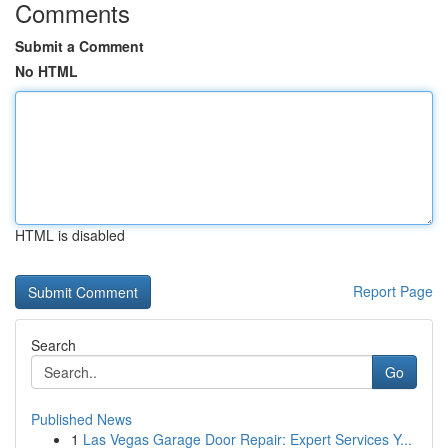
Comments
Submit a Comment
No HTML
HTML is disabled
Report Page
Search
Go
Published News
1
Las Vegas Garage Door Repair: Expert Services Y...