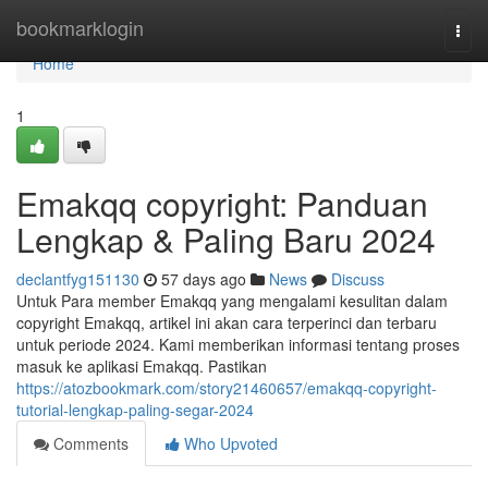
Home
bookmarklogin
Togg
navi
Home
1
Emakqq copyright: Panduan
Lengkap & Paling Baru 2024
declantfyg151130
57 days ago
News
Discuss
Untuk Para member Emakqq yang mengalami kesulitan dalam
copyright Emakqq, artikel ini akan cara terperinci dan terbaru
untuk periode 2024. Kami memberikan informasi tentang proses
masuk ke aplikasi Emakqq. Pastikan
https://atozbookmark.com/story21460657/emakqq-copyright-
tutorial-lengkap-paling-segar-2024
Comments
Who Upvoted