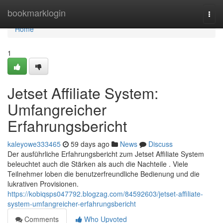
Home
bookmarklogin
Togg
navi
Home
1
Jetset Affiliate System:
Umfangreicher
Erfahrungsbericht
kaleyowe333465
59 days ago
News
Discuss
Der ausführliche Erfahrungsbericht zum Jetset Affiliate System
beleuchtet auch die Stärken als auch die Nachteile . Viele
Teilnehmer loben die benutzerfreundliche Bedienung und die
lukrativen Provisionen.
https://kobiqsps047792.blogzag.com/84592603/jetset-affiliate-
system-umfangreicher-erfahrungsbericht
Comments
Who Upvoted