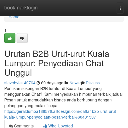
Home
bookmarklogin
Togg
navi
Home
1
Urutan B2B Urut-urut Kuala
Lumpur: Penyediaan Chat
Unggul
stevebvfa140764
60 days ago
News
Discuss
Perlukan sokongan B2B teratur di Kuala Lumpur yang
menggunakan Chat? Kami menyediakan himpunan terbaik jadual
Pesan untuk memudahkan bisnes anda berhubung dengan
pelanggan yang melalui cepat.
https://geraldumoa188576.alltdesign.com/daftar-b2b-urut-urut-
kuala-lumpur-penyediaan-pesan-terbaik-60401537
Comments
Who Upvoted