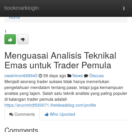
Home
bookmarklogin
Togg
navi
Home
1
Menguasai Analisis Teknikal
Emas untuk Trader Pemula
owaintnxn668945
59 days ago
News
Discuss
Menjadi seorang trader sukses tidak hanya memerlukan
pengetahuan mendalam tentang pasar, tetapi juga kemampuan
analisis yang tajam. Salah satu teknik analisis yang paling populer
di kalangan trader pemula adalah
https://arunmhdt550071.theideasblog.com/profile
Comments
Who Upvoted
Comments