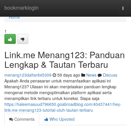
Home
bookmarklogin
Togg
navi
Home
1
Link.me Menang123: Panduan
Lengkap & Tautan Terbaru
menang123daftar845309
59 days ago
News
Discuss
Apakah Anda penasaran untuk memanfaatkan aplikasi ini
Menang123? Ulasan ini akan menjelaskan panduan lengkap
mengenai metode mengoptimalkan platform aplikasi serta
menampilkan link terbaru untuk koneksi. Siapa saja
https://haleemasuud796650.goabroadblog.com/40437441/hey-
link-me-menang123-tutorial-utuh-tautan-terbaru
Comments
Who Upvoted