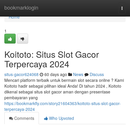
Home
bookmarklogin
Togg
navi
Home
1
Koitoto: Situs Slot Gacor
Terpercaya 2024
situs-gacor624068
60 days ago
News
Discuss
Mencari platform terbaik untuk bermain slot secara online ? Kami
Koitoto hadir sebagai pilihan ideal Anda! Di tahun 2024 , Koitoto
dikenal sebagai situs slot gacor aman dengan presentase
pembayaran yang
https://bookmarkfly.com/story21604363/koitoto-situs-slot-gacor-
terpercaya-2024
Comments
Who Upvoted