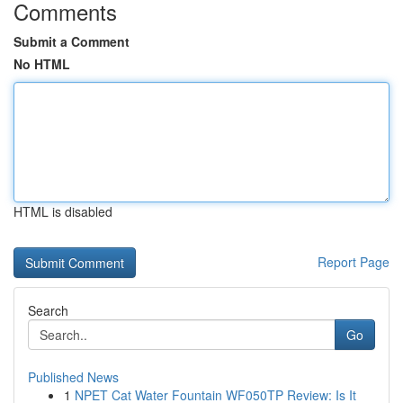
Comments
Submit a Comment
No HTML
HTML is disabled
Report Page
Search
Go
Published News
1
NPET Cat Water Fountain WF050TP Review: Is It