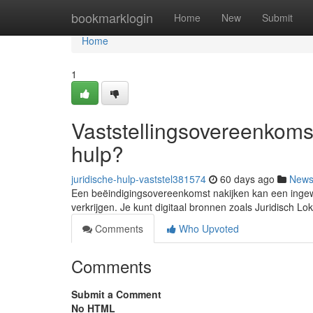
Home
bookmarklogin
Home
New
Submit
Home
1
Vaststellingsovereenkomst
hulp?
juridische-hulp-vaststel381574
60 days ago
New
Een beëindigingsovereenkomst nakijken kan een ingewik
verkrijgen. Je kunt digitaal bronnen zoals Juridisch Lo
Comments
Who Upvoted
Comments
Submit a Comment
No HTML