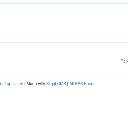
Rep
d
|
Top Users
| Made with
Kliqqi CMS
|
All RSS Feeds