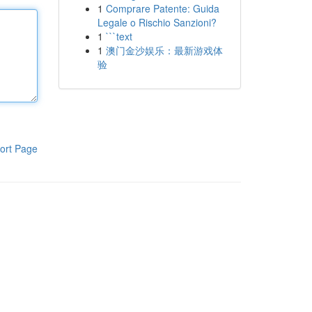
1
Comprare Patente: Guida
Legale o Rischio Sanzioni?
1
```text
1
澳门金沙娱乐：最新游戏体
验
ort Page