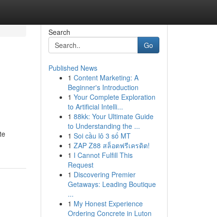
Search
Go
Published News
1
Content Marketing: A
Beginner's Introduction
1
Your Complete Exploration
to Artificial Intelli...
1
88kk: Your Ultimate Guide
to Understanding the ...
te
1
Soi cầu lô 3 số MT
1
ZAP Z88 สล็อตฟรีเครดิต!
1
I Cannot Fulfill This
Request
1
Discovering Premier
Getaways: Leading Boutique
...
1
My Honest Experience
Ordering Concrete in Luton