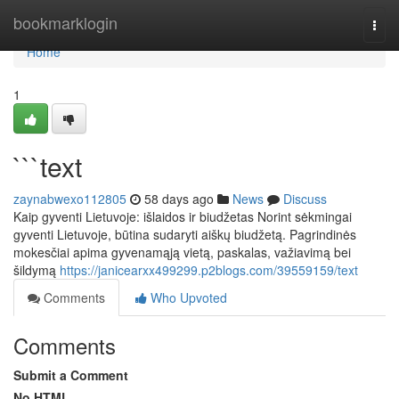
Home
bookmarklogin
Togg
navi
Home
1
```text
zaynabwexo112805
58 days ago
News
Discuss
Kaip gyventi Lietuvoje: išlaidos ir biudžetas Norint sėkmingai
gyventi Lietuvoje, būtina sudaryti aiškų biudžetą. Pagrindinės
mokesčiai apima gyvenamąją vietą, paskalas, važiavimą bei
šildymą
https://janicearxx499299.p2blogs.com/39559159/text
Comments
Who Upvoted
Comments
Submit a Comment
No HTML