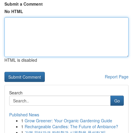
Submit a Comment
No HTML
HTML is disabled
Report Page
Search
Go
Published News
1
Grow Greener: Your Organic Gardening Guide
1
Rechargeable Candles: The Future of Ambiance?
1
가평 워터파크 짜릿함과 시원함을 풍성하게!