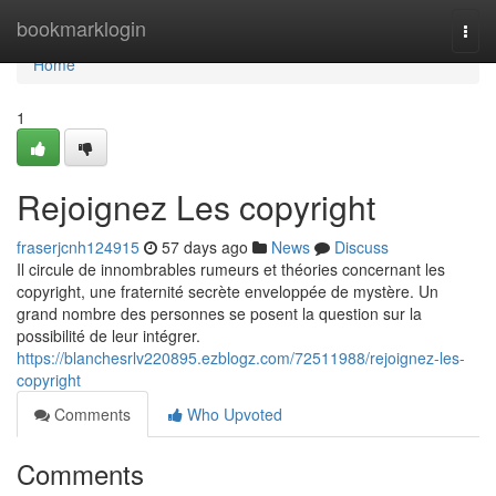
Home
bookmarklogin
Togg
navi
Home
1
Rejoignez Les copyright
fraserjcnh124915
57 days ago
News
Discuss
Il circule de innombrables rumeurs et théories concernant les
copyright, une fraternité secrète enveloppée de mystère. Un
grand nombre des personnes se posent la question sur la
possibilité de leur intégrer.
https://blanchesrlv220895.ezblogz.com/72511988/rejoignez-les-
copyright
Comments
Who Upvoted
Comments