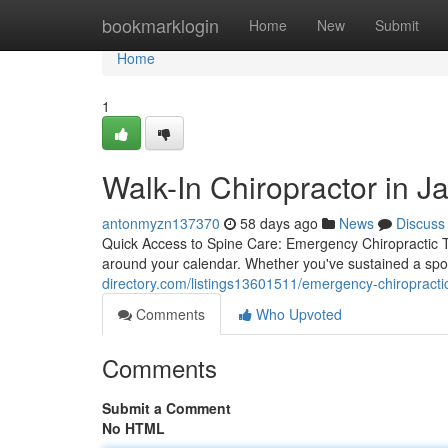
Home
bookmarklogin
Home
New
Submit
Home
1
Walk-In Chiropractor in Ja
antonmyzn137370
58 days ago
News
Discuss
Quick Access to Spine Care: Emergency Chiropractic Tr
around your calendar. Whether you've sustained a spo
directory.com/listings13601511/emergency-chiropractic
Comments
Who Upvoted
Comments
Submit a Comment
No HTML