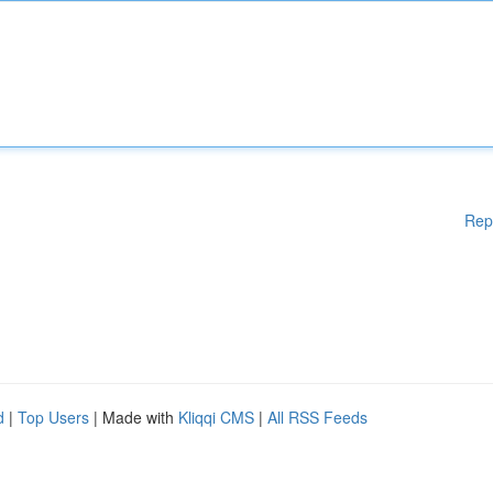
Rep
d
|
Top Users
| Made with
Kliqqi CMS
|
All RSS Feeds