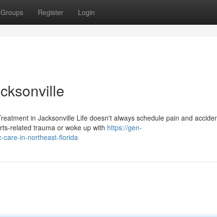
Groups
Register
Login
cksonville
eatment in Jacksonville Life doesn't always schedule pain and accide
rts-related trauma or woke up with
https://gen-
-care-in-northeast-florida