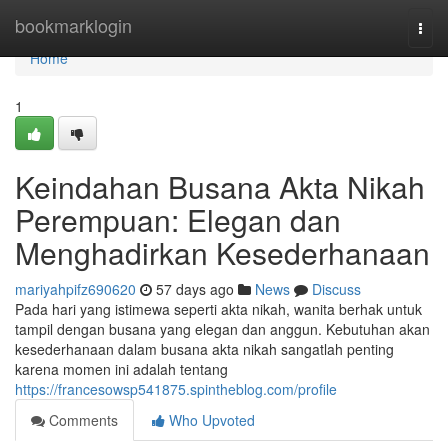
Home
bookmarklogin
Togg
navi
Home
1
Keindahan Busana Akta Nikah
Perempuan: Elegan dan
Menghadirkan Kesederhanaan
mariyahpifz690620
57 days ago
News
Discuss
Pada hari yang istimewa seperti akta nikah, wanita berhak untuk
tampil dengan busana yang elegan dan anggun. Kebutuhan akan
kesederhanaan dalam busana akta nikah sangatlah penting
karena momen ini adalah tentang
https://francesowsp541875.spintheblog.com/profile
Comments
Who Upvoted